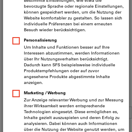
Lüften (28)
Büroausstattung (169)
Schlösser (116)
Unsere Bestseller