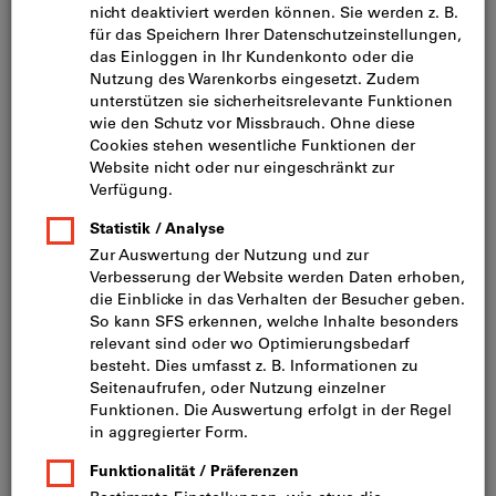
innert 24 Stunden auf Ihre Baustelle
oder
Werkhof
.
Alternativ können Sie sich natürlich auch in unserem
eShop mit dem gewünschten Baustellenbedarf
eindecken. Ein selektives Sortiment an Bauwerkzeugen
erhalten Sie in unseren HandwerkStadt-Filialen in der
Schweiz. Egal auf welchem Weg Sie die Produkte
beziehen, sie sind qualitativ hochwertig und halten den
härtesten Baustellenanforderungen stand.