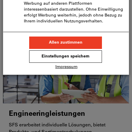
Im Bereich Tiefbau sind unsere Stärken
Kabelschutzrohre, Schachtguss,
Entwässerungssysteme, Geokunststoffe und
Entwässerungsmatten.
Engineeringleistungen
SFS erarbeitet individuelle Lösungen, bietet