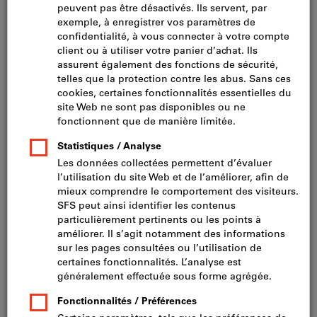
aussi bien des marques qui nous sont propres que des
produits de marques reconnues dans notre vaste
assortiment d'équipement et de matériel de chantier.
Une confection personnalisée est possible sur demande
et
livrons dans les 24 heures sur le chantier du client
ou
à son dépôt
. Vous pouvez naturellement aussi vous
approvisionner en équipement et matériel de chantier
minimum dans nos Shop construction. Vous obtiendrez
un assortiment sélectionné d'outils de chantier dans nos
Cités de l'Artisan en Suisse. Les produits, quelle que soit
la manière dont vous vous les êtes procurés, sont de
grande qualité et résistent aux conditions les plus dures
sur un chantier.