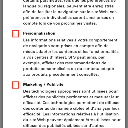
LOHA®
Coude PP SN 8 «vert»
LOHA® MS Protection de
soubassement 500 g/m2
De
CHF 3.20
De
CHF 1.80
+ TVA en vigueur
+ TVA en vigueur
Nouveaux produits
Nouveau produit
Nouveau produit
SFS
Tube de protection câbles
SFS Kit de montage pour