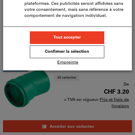
LDPE 132/120 long. 10 m
prot. du mur de base
CHF 44.50
CHF 77.50
+ TVA en vigueur
+ TVA en vigueur
Filtrer et trier
553
produits
Produits
Coude PP SN 8 «vert»
BEST-seller
30 variantes
De
CHF 3.20
+ TVA en vigueur
Prix et frais de
livraison
Accéder aux variantes