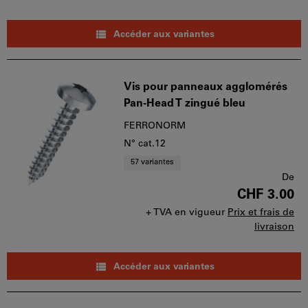
Accéder aux variantes
Vis pour panneaux agglomérés
Pan-Head T zingué bleu
FERRONORM
N° cat.12
57 variantes
De
CHF 3.00
+ TVA en vigueur
Prix et frais de
livraison
Accéder aux variantes