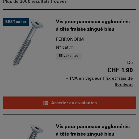
Plus de 3000 résultats trouvés
Produits
Vis pour panneaux agglomérés
BEST-seller
à tête fraisée zingué bleu
FERRONORM
N° cat.11
55 variantes
De
CHF 1.90
+ TVA en vigueur
Prix et frais de
livraison
Accéder aux variantes
Vis pour panneaux agglomérés
à tête fraisée zingué bleu