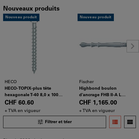
Nouveaux produits
Nouveau produit
Nouveau produit
HECO
Fischer
HECO-TOPIX-plus tête
Highbond boulon
hexagonale T-40 8,0 x 100,
d'ancrage FHB II-A L
zingué
M12x120/25
CHF 60.60
CHF 1,165.00
+ TVA en vigueur
+ TVA en vigueur
Filtrer et trier