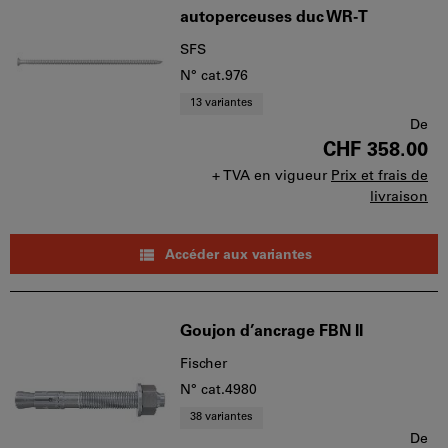
autoperceuses duc WR-T
SFS
N° cat.976
13 variantes
De
CHF 358.00
+ TVA en vigueur
Prix et frais de
livraison
Accéder aux variantes
Goujon d’ancrage FBN II
Fischer
N° cat.4980
38 variantes
De