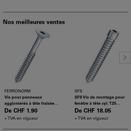
Nos meilleures ventes
FERRONORM
SFS
Vis pour panneaux
SFS Vis de montage pour
agglomérés à tête fraisée
fenêtre à tête cyl. T25
zingué bleu
zingué bleu
De
CHF 1.90
De
CHF 18.05
+ TVA en vigueur
+ TVA en vigueur