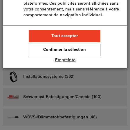
Ankertechnik (149)
Dübeltechnik (256)
Vis à tôle, vis autoperceuses, vis autoformeuses
(132)
Installationssysteme (362)
Schwerlast-Befestigungen/Chemie (100)
WDVS-/Dämmstoffbefestigungen (48)