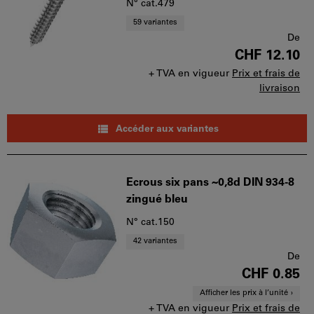
N° cat.479
59 variantes
De
CHF 12.10
+ TVA en vigueur
Prix et frais de
livraison
Accéder aux variantes
Ecrous six pans ~0,8d DIN 934-8
zingué bleu
N° cat.150
42 variantes
De
CHF 0.85
Afficher les prix à l’unité
+ TVA en vigueur
Prix et frais de