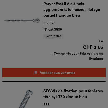
Power-Fast ll Vis à bois
aggloméré tête fraisée, filetage
partiel T zingué bleu
Fischer
N° cat.3890
63 variantes
De
CHF 3.65
+ TVA en vigueur
Prix et frais de
livraison
Accéder aux variantes
SFS Vis de fixation pour fenêtres
tête cyl. T30 zinquè bleu
SFS