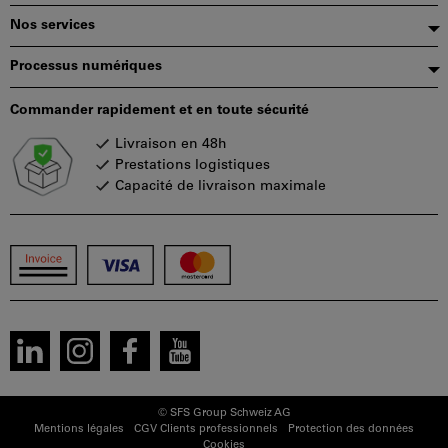
page
Nos services
Processus numériques
Commander rapidement et en toute sécurité
Livraison en 48h
Prestations logistiques
Capacité de livraison maximale
© SFS Group Schweiz AG
Mentions légales
CGV Clients professionnels
Protection des données
Cookies