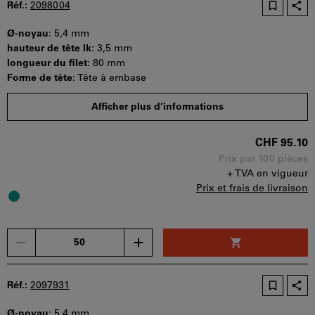
d'achat
Réf.:
2098004
peut
être
Ø-noyau
:
5,4 mm
utilisé
hauteur de tête lk
:
3,5 mm
par
longueur du filet
:
80 mm
panier.
Forme de tête
:
Tête à embase
Quantité minimale de commande : 50 pièces
Afficher plus d’informations
Etapes de la commande : 50 pièces
Disponibilité
CHF 95.10
Prix par 100 pièces
+ TVA en vigueur
Prix et frais de livraison
Un
seul
bon
d'achat
Réf.:
2097931
peut
être
Ø-noyau
:
5,4 mm