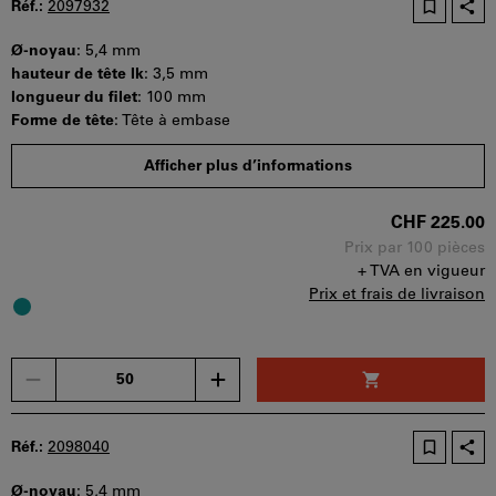
Réf.:
2097932
peut
être
Ø-noyau
:
5,4 mm
utilisé
hauteur de tête lk
:
3,5 mm
par
longueur du filet
:
100 mm
panier.
Forme de tête
:
Tête à embase
Quantité minimale de commande : 50 pièces
Afficher plus d’informations
Etapes de la commande : 50 pièces
Disponibilité
CHF 225.00
Prix par 100 pièces
+ TVA en vigueur
Prix et frais de livraison
Un
seul
bon
d'achat
Réf.:
2098040
peut
être
Ø-noyau
:
5,4 mm