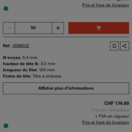
Prix et frais de livraison
Un
seul
bon
d'achat
Réf.:
2098032
peut
être
Ø-noyau
:
5,4 mm
utilisé
hauteur de tête lk
:
3,5 mm
par
longueur du filet
:
100 mm
panier.
Forme de tête
:
Tête à embase
Quantité minimale de commande : 50 pièces
Afficher plus d’informations
Etapes de la commande : 50 pièces
Disponibilité
CHF 174.00
Prix par 100 pièces
+ TVA en vigueur
Prix et frais de livraison