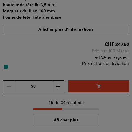
utilisé
hauteur de tête lk
:
3,5 mm
par
longueur du filet
:
100 mm
panier.
Forme de tête
:
Tête à embase
Quantité minimale de commande : 50 pièces
Afficher plus d’informations
Etapes de la commande : 50 pièces
Disponibilité
CHF 247.50
Prix par 100 pièces
+ TVA en vigueur
Prix et frais de livraison
Un
seul
bon
d'achat
15
de 34 résultats
peut
être
Afficher plus
utilisé
par