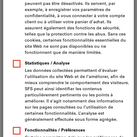
Taille empreinte: six lobes internes
Type de filetage: filetage du bois
Surface: zinguée bleu
Type de queue: partiellement filetée
Filtrer
Réf.:
2097994
Ø-noyau
:
5,4 mm
hauteur de tête lk
:
3,5 mm
longueur du filet
:
60 mm
Forme de tête
:
Tête à embase
Quantité minimale de commande : 50 pièces
Afficher plus d’informations
Etapes de la commande : 50 pièces
Disponibilité
CHF 46.95
Prix par 100 pièces
+ TVA en vigueur