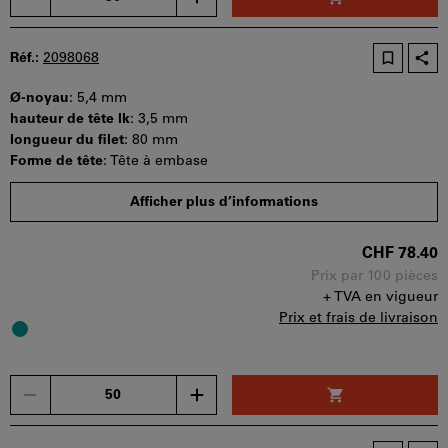
seul
bon
d'achat
Réf.:
2098068
peut
être
Ø-noyau
:
5,4 mm
utilisé
hauteur de tête lk
:
3,5 mm
par
longueur du filet
:
80 mm
panier.
Forme de tête
:
Tête à embase
Quantité minimale de commande : 50 pièces
Afficher plus d’informations
Etapes de la commande : 50 pièces
Disponibilité
CHF 78.40
Prix par 100 pièces
+ TVA en vigueur
Prix et frais de livraison
Un
seul
bon