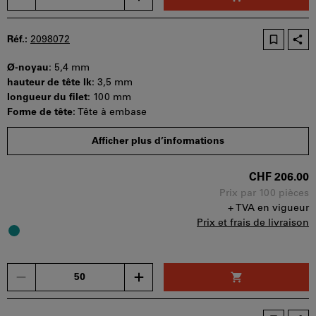
seul
bon
d'achat
Réf.:
2098072
peut
être
Ø-noyau
:
5,4 mm
utilisé
hauteur de tête lk
:
3,5 mm
par
longueur du filet
:
100 mm
panier.
Forme de tête
:
Tête à embase
Quantité minimale de commande : 50 pièces
Afficher plus d’informations
Etapes de la commande : 50 pièces
Disponibilité
CHF 206.00
Prix par 100 pièces
+ TVA en vigueur
Prix et frais de livraison
Un
seul
bon
d'achat