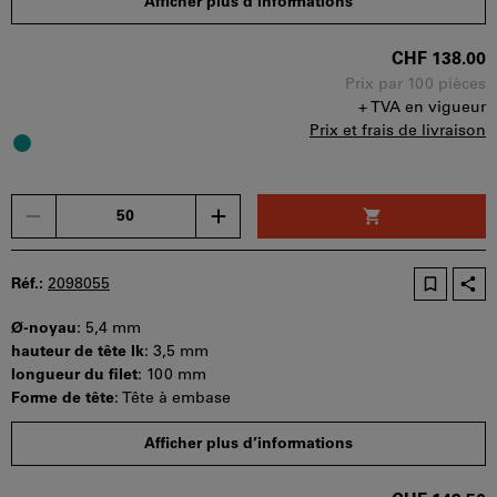
Afficher plus d’informations
Etapes de la commande : 50 pièces
Disponibilité
CHF 138.00
Prix par 100 pièces
+ TVA en vigueur
Prix et frais de livraison
Un
seul
bon
d'achat
Réf.:
2098055
peut
être
Ø-noyau
:
5,4 mm
utilisé
hauteur de tête lk
:
3,5 mm
par
longueur du filet
:
100 mm
panier.
Forme de tête
:
Tête à embase
Quantité minimale de commande : 50 pièces
Afficher plus d’informations
Etapes de la commande : 50 pièces