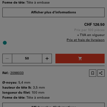
panier.
Forme de tête
:
Tête à embase
Quantité minimale de commande : 50 pièces
Afficher plus d’informations
Etapes de la commande : 50 pièces
Disponibilité
CHF 126.50
Prix par 100 pièces
+ TVA en vigueur
Prix et frais de livraison
Un
seul
bon
d'achat
Réf.:
2098033
peut
être
Ø-noyau
:
5,4 mm
utilisé
hauteur de tête lk
:
3,5 mm
par
longueur du filet
:
100 mm
panier.
Forme de tête
:
Tête à embase
Quantité minimale de commande : 50 pièces