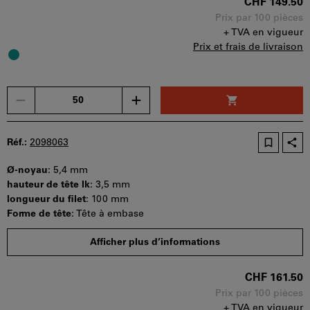
Disponibilité
CHF 149.50
Prix par 100 pièces
+ TVA en vigueur
Prix et frais de livraison
Un
seul
bon
d'achat
Réf.:
2098063
peut
être
Ø-noyau
:
5,4 mm
utilisé
hauteur de tête lk
:
3,5 mm
par
longueur du filet
:
100 mm
panier.
Forme de tête
:
Tête à embase
Quantité minimale de commande : 50 pièces
Afficher plus d’informations
Etapes de la commande : 50 pièces
Disponibilité
CHF 161.50
Prix par 100 pièces
+ TVA en vigueur