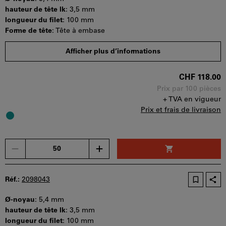
utilisé
hauteur de tête lk
:
3,5 mm
par
longueur du filet
:
100 mm
panier.
Forme de tête
:
Tête à embase
Quantité minimale de commande : 50 pièces
Afficher plus d’informations
Etapes de la commande : 50 pièces
Disponibilité
CHF 118.00
Prix par 100 pièces
+ TVA en vigueur
Prix et frais de livraison
Un
seul
bon
d'achat
Réf.:
2098043
peut
être
Ø-noyau
:
5,4 mm
utilisé
hauteur de tête lk
:
3,5 mm
par
longueur du filet
:
100 mm