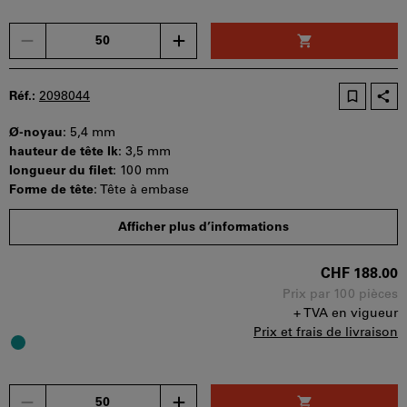
Un
seul
bon
d'achat
Réf.:
2098044
peut
être
Ø-noyau
:
5,4 mm
utilisé
hauteur de tête lk
:
3,5 mm
par
longueur du filet
:
100 mm
panier.
Forme de tête
:
Tête à embase
Quantité minimale de commande : 50 pièces
Afficher plus d’informations
Etapes de la commande : 50 pièces
Disponibilité
CHF 188.00
Prix par 100 pièces
+ TVA en vigueur
Prix et frais de livraison
Un