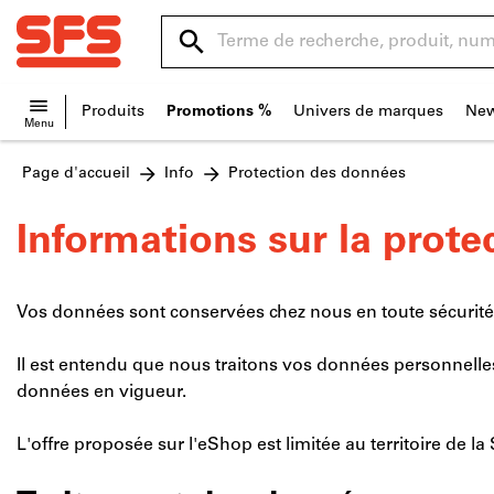
Rechercher
Terme
de
SFS
recherche,
Home
Produits
Promotions %
Univers de marques
New
SFS
Menu
produit,
site
numéro
Page d'accueil
Info
Protection des données
navigation
d’article,
catégorie,
Informations sur la prot
EAN/GTIN,
marque...
Vos données sont conservées chez nous en toute sécurité
Il est entendu que nous traitons vos données personnelles
données en vigueur.
L'offre proposée sur l'eShop est limitée au territoire de la