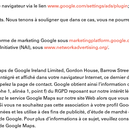
navigateur via le lien
www.google.com/settings/ads/plugin
;
 Nous tenons à souligner que dans ce cas, vous ne pourrez pe
-forme de marketing Google sous
marketingplatform.google.
nitiative (NAI), sous
www.networkadvertising.org/
.
aps de Google Ireland Limited, Gordon House, Barrow Street, 
ntégré et affiché dans votre navigateur Internet, ce dernier
elez la page de contact. Google obtient ainsi l’information 
raphe 1, alinéa 1, point f) du RGPD reposant sur notre intérêt 
elez le service Google Maps sur notre site Web alors que vou
Si vous ne souhaitez pas cette association à votre profil G
ées et les utilise à des fins de publicité, d’étude de marc
 Google. Pour plus d’informations à ce sujet, veuillez cons
s de Google Maps.