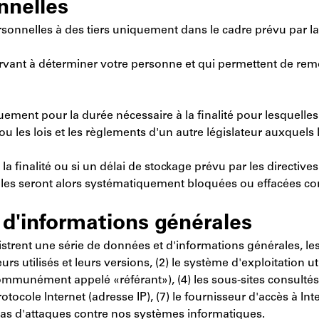
nnelles
sonnelles à des tiers uniquement dans le cadre prévu par la l
rvant à déterminer votre personne et qui permettent de re
ment pour la durée nécessaire à la finalité pour lesquelles 
 ou les lois et les règlements d'un autre législateur auxque
 la finalité ou si un délai de stockage prévu par les directi
elles seront alors systématiquement bloquées ou effacées c
d'informations générales
gistrent une série de données et d'informations générales, l
rs utilisés et leurs versions, (2) le système d'exploitation uti
ommunément appelé «référant»), (4) les sous-sites consultés v
rotocole Internet (adresse IP), (7) le fournisseur d'accès à I
n cas d'attaques contre nos systèmes informatiques.