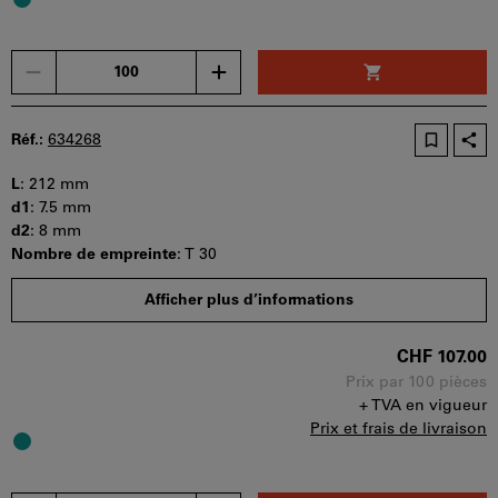
Un
seul
bon
d'achat
Réf.:
634268
peut
être
L
:
212 mm
utilisé
d1
:
7.5 mm
par
d2
:
8 mm
panier.
Nombre de empreinte
:
T 30
Quantité minimale de commande : 100 pièces
Afficher plus d’informations
Etapes de la commande : 100 pièces
Disponibilité
CHF 107.00
Prix par 100 pièces
+ TVA en vigueur
Prix et frais de livraison