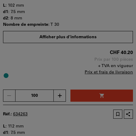
être
L
:
102 mm
utilisé
d1
:
7.5 mm
par
d2
:
8 mm
panier.
Nombre de empreinte
:
T 30
Quantité minimale de commande : 100 pièces
Afficher plus d’informations
Etapes de la commande : 100 pièces
Disponibilité
CHF 40.20
Prix par 100 pièces
+ TVA en vigueur
Prix et frais de livraison
Un
seul
bon
d'achat
Réf.:
634263
peut
être
L
:
112 mm
utilisé
d1
:
7.5 mm