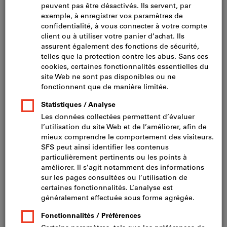
à partir du 23.05.2026: 7%
Matériau: acier cémenté trempé
Surface: zinguée bleu
Forme de la tête: Tête cylindrique
Filtrer
Réf.:
533628
L
:
42 mm
d1
:
7.5 mm
d2
:
8 mm
Nombre de empreinte
:
T 30
Quantité minimale de commande : 100 pièces
Afficher plus d’informations
Etapes de la commande : 100 pièces
Disponibilité
CHF 27.50
Prix par 100 pièces