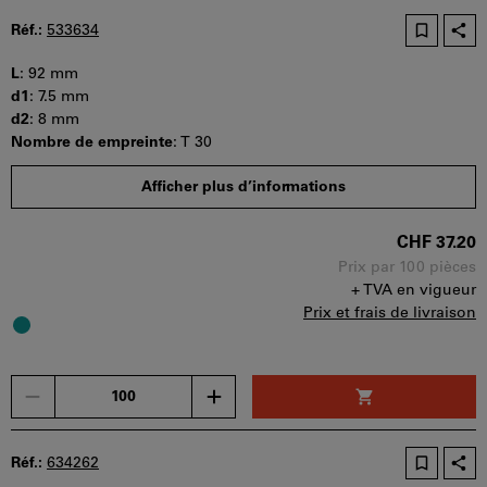
d'achat
Réf.:
533634
peut
être
L
:
92 mm
utilisé
d1
:
7.5 mm
par
d2
:
8 mm
panier.
Nombre de empreinte
:
T 30
Quantité minimale de commande : 100 pièces
Afficher plus d’informations
Etapes de la commande : 100 pièces
Disponibilité
CHF 37.20
Prix par 100 pièces
+ TVA en vigueur
Prix et frais de livraison
Un
seul
bon
d'achat
Réf.:
634262
peut