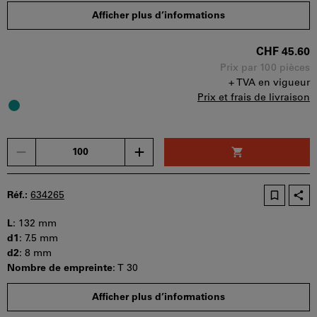
Quantité minimale de commande : 100 pièces
Afficher plus d’informations
Etapes de la commande : 100 pièces
Disponibilité
CHF 45.60
Prix par 100 pièces
+ TVA en vigueur
Prix et frais de livraison
Un
seul
bon
d'achat
Réf.:
634265
peut
être
L
:
132 mm
utilisé
d1
:
7.5 mm
par
d2
:
8 mm
panier.
Nombre de empreinte
:
T 30
Quantité minimale de commande : 100 pièces
Afficher plus d’informations
Etapes de la commande : 100 pièces