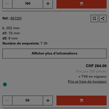
Un
seul
bon
d'achat
Réf.:
657201
peut
être
L
:
252 mm
utilisé
d1
:
7.5 mm
par
d2
:
8 mm
panier.
Nombre de empreinte
:
T 30
Quantité minimale de commande : 50 pièces
Afficher plus d’informations
Etapes de la commande : 50 pièces
Disponibilité
CHF 264.00
Prix par 100 pièces
+ TVA en vigueur
Prix et frais de livraison
Un
seul
bon