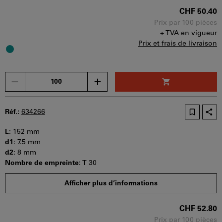
Disponibilité
CHF 50.40
Prix par 100 pièces
+ TVA en vigueur
Prix et frais de livraison
Un
seul
bon
d'achat
Réf.:
634266
peut
être
L
:
152 mm
utilisé
d1
:
7.5 mm
par
d2
:
8 mm
panier.
Nombre de empreinte
:
T 30
Quantité minimale de commande : 100 pièces
Afficher plus d’informations
Etapes de la commande : 100 pièces
Disponibilité
CHF 52.80
Prix par 100 pièces