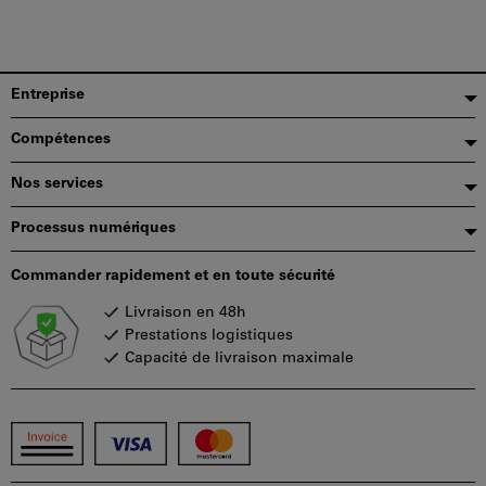
être
utilisé
par
panier.
Pied
Entreprise
de
Compétences
page
Nos services
Processus numériques
Commander rapidement et en toute sécurité
Livraison en 48h
Prestations logistiques
Capacité de livraison maximale