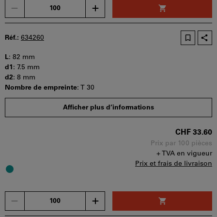
Un
seul
bon
d'achat
Réf.:
634260
peut
être
L
:
82 mm
utilisé
d1
:
7.5 mm
par
d2
:
8 mm
panier.
Nombre de empreinte
:
T 30
Quantité minimale de commande : 100 pièces
Afficher plus d’informations
Etapes de la commande : 100 pièces
Disponibilité
CHF 33.60
Prix par 100 pièces
+ TVA en vigueur
Prix et frais de livraison
Un
seul
bon