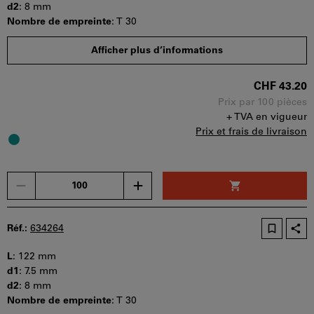
par
d2
:
8 mm
panier.
Nombre de empreinte
:
T 30
Quantité minimale de commande : 100 pièces
Afficher plus d’informations
Etapes de la commande : 100 pièces
Disponibilité
CHF 43.20
Prix par 100 pièces
+ TVA en vigueur
Prix et frais de livraison
Un
seul
bon
d'achat
Réf.:
634264
peut
être
L
:
122 mm
utilisé
d1
:
7.5 mm
par
d2
:
8 mm
panier.
Nombre de empreinte
:
T 30