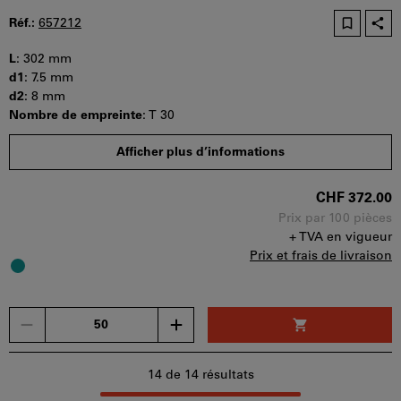
d'achat
Réf.:
657212
peut
être
L
:
302 mm
utilisé
d1
:
7.5 mm
par
d2
:
8 mm
panier.
Nombre de empreinte
:
T 30
Quantité minimale de commande : 50 pièces
Afficher plus d’informations
Etapes de la commande : 50 pièces
Disponibilité
CHF 372.00
Prix par 100 pièces
+ TVA en vigueur
Prix et frais de livraison
Un
seul
bon
d'achat
14
de 14 résultats
peut