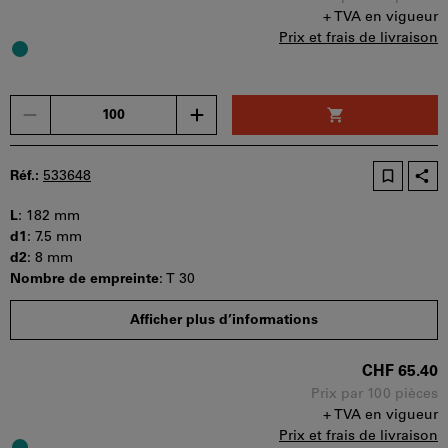
+ TVA en vigueur
Prix et frais de livraison
Un
seul
bon
d'achat
Réf.:
533648
peut
être
L
:
182 mm
utilisé
d1
:
7.5 mm
par
d2
:
8 mm
panier.
Nombre de empreinte
:
T 30
Quantité minimale de commande : 100 pièces
Afficher plus d’informations
Etapes de la commande : 100 pièces
Disponibilité
CHF 65.40
Prix par 100 pièces
+ TVA en vigueur
Prix et frais de livraison