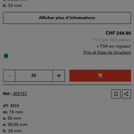
h
:
22 mm
Quantité minimale de commande : 25 pièces
Afficher plus d’informations
Etapes de la commande : 25 pièces
Disponibilité
CHF 244.90
Prix par 100 pièces
+ TVA en vigueur
Prix et frais de livraison
Un
seul
bon
d'achat
Réf.:
302157
peut
être
d1
:
M24
utilisé
m
:
15 mm
par
s
:
36 mm
panier.
e
:
39,55 mm
h
:
24 mm