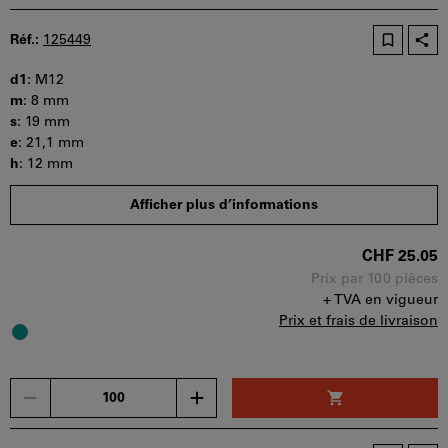
bon
d'achat
Réf.:
125449
peut
être
d1
:
M12
utilisé
m
:
8 mm
par
s
:
19 mm
panier.
e
:
21,1 mm
h
:
12 mm
Quantité minimale de commande : 100 pièces
Afficher plus d’informations
Etapes de la commande : 100 pièces
Disponibilité
CHF 25.05
Prix par 100 pièces
+ TVA en vigueur
Prix et frais de livraison
Un
seul
bon