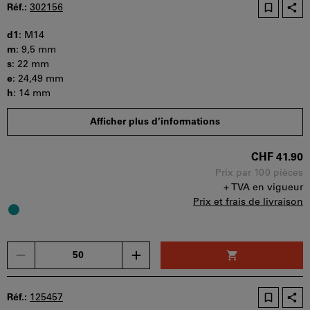
d'achat
Réf.:
302156
peut
être
d1
:
M14
utilisé
m
:
9,5 mm
par
s
:
22 mm
panier.
e
:
24,49 mm
h
:
14 mm
Quantité minimale de commande : 50 pièces
Afficher plus d’informations
Etapes de la commande : 50 pièces
Disponibilité
CHF 41.90
Prix par 100 pièces
+ TVA en vigueur
Prix et frais de livraison
Un
seul
bon
d'achat
Réf.:
125457
peut