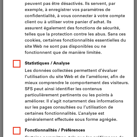
Matériau: acier
Surface: zinguée bleu
Taille empreinte: six pans
Forme: form basse
Type de filetage: filetage métrique standard
Norm DIN: 985 (norme abrogée)
afficher plus
Filtrer
Réf.:
153063
d1
:
M2
m
:
1,6 mm
s
:
4,5 mm
e
:
4,91 mm
h
:
2,5 mm
Quantité minimale de commande : 200 pièces
Afficher plus d’informations