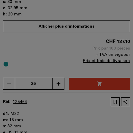
par
s
:
30 mm
panier.
e
:
32,95 mm
h
:
20 mm
Quantité minimale de commande : 25 pièces
Afficher plus d’informations
Etapes de la commande : 25 pièces
Disponibilité
CHF 137.10
Prix par 100 pièces
+ TVA en vigueur
Prix et frais de livraison
Un
seul
bon
d'achat
Réf.:
125464
peut
être
d1
:
M22
utilisé
m
:
15 mm
par
s
:
32 mm
panier.
e
:
35,03 mm