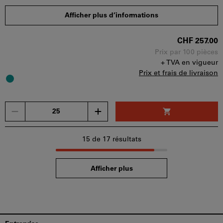
Quantité minimale de commande : 25 pièces
Afficher plus d’informations
Etapes de la commande : 25 pièces
Disponibilité
CHF 257.00
Prix par 100 pièces
+ TVA en vigueur
Prix et frais de livraison
Un
seul
bon
d'achat
15
de 17 résultats
peut
être
Afficher plus
utilisé
par
panier.