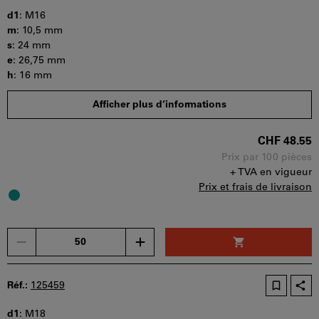
être
d1
:
M16
utilisé
m
:
10,5 mm
par
s
:
24 mm
panier.
e
:
26,75 mm
h
:
16 mm
Quantité minimale de commande : 50 pièces
Afficher plus d’informations
Etapes de la commande : 50 pièces
Disponibilité
CHF 48.55
Prix par 100 pièces
+ TVA en vigueur
Prix et frais de livraison
Un
seul
bon
d'achat
Réf.:
125459
peut
être
d1
:
M18