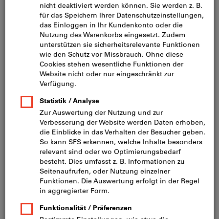
Herstellung von
Befestigungslösungen für den
konstruktiven Holzbau
Das Technische Handbuch «Befestigungstechnik für den
Holzbau» richtet sich in erster Linie an Planer und
Anwender, die Berechnungen und Dimensionierungen
durchführen. Dank dem umfassenden Fachwissen zu
Baustatik und Anwendungstechnik sparen Sie Zeit und
gewinnen Sicherheit.
Technisches Handbuch
Das Werk enthält Berechnungsdaten aus Zulassungen
sowie nationalen (SIA) und internationalen Normen.
Bei einer Bestellung des Technischen Handbuchs wird
das Ersatzkapitel 3 und 5 automatisch mitgeliefert. Es ist