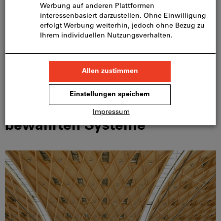
Bei Fragen stehen wir Ihnen gerne zur Verfügung.
Zögern Sie nicht und nehmen Sie mit uns Kontakt auf.
K
un
de
nb
er
at
un
g
ko
nt
ak
ti
er
en
Entdecken Sie unsere
bewährten Systeme