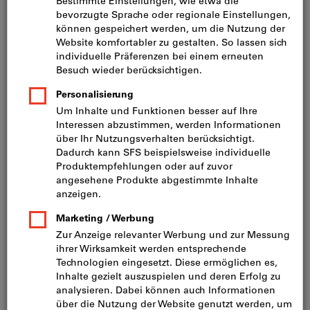
keine zusätzliche Bestellung nötig.
Katalog anfordern
Ersatzkapitel
Das Befestigungssystem WT wurde abgelöst durch WT-
plus und das Befestigungssystem Twin UD durch Twin-
UD-plus. Aus diesem Grund stehen die überarbeiteten
Kapitel 3 und 5 als separater Katalogauszug zur
Verfügung.
Ersatzkapitel 3 + 5 anfordern