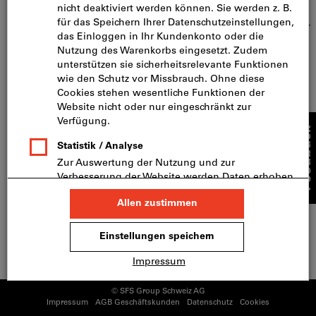
Digitale Prozesse
Schnell und Sicher
Lieferung innerhalb 24h
Logistikleistungen
Maximale Lieferfähigkeit
Zahlungsarten
Folgen Sie uns
© SFS Group Schweiz AG
Impressum
AGB Geschäftskunden
Datenschutz
Cookies