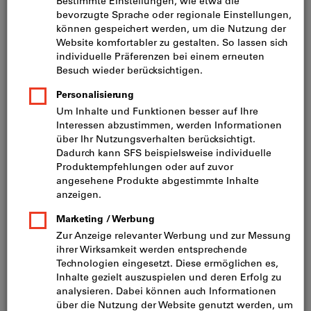
Preis pro 100 Stück
zzgl. MwSt.
zzgl. Versandkosten
Individuelle Preisanzeige für Geschäftskunden nach
Anmeldung.
5,5x52mm
5,5x60mm
5,5x63mm
Tabelle mit allen Varianten anzeigen
3 Varianten
Mindestbestellmenge: 250 Stück
Bestellschritt: 250 Stück
Menge
In den Warenkorb