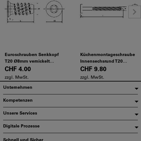
Euroschrauben Senkkopf
Küchenmontageschraube
T20 Ø8mm vernickelt
Innensechsrund T20
6,3x10mm
5,5x60mm
CHF 4.00
CHF 9.80
zzgl. MwSt.
zzgl. MwSt.
Fußzeile
Unternehmen
Kompetenzen
Unsere Services
Digitale Prozesse
Schnell und Sicher