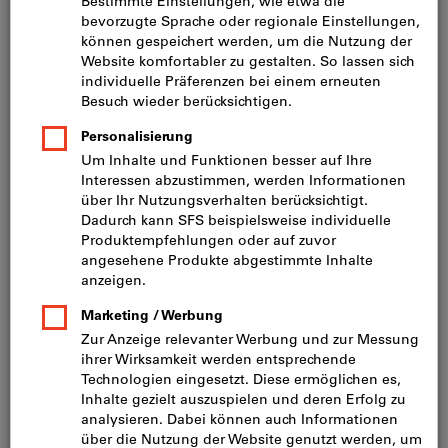
Preis pro 1 Stück
zzgl. MwSt.
zzgl. Versandkosten
Individuelle Preisanzeige für Geschäftskunden nach
Anmeldung.
72x6x4,5mm rechts für DUSAFIX
72x6x4,5mm links für DUSAFIX
72x4,5x6,6x10mm rechts für DUSAFIX
72x4,5x6,6x10mm links für DUSAFIX
Tabelle mit allen Varianten anzeigen
4 Varianten