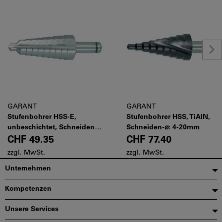
GARANT
GARANT
Stufenbohrer HSS-E,
Stufenbohrer HSS, TiAlN,
unbeschichtet, Schneiden-
Schneiden-⌀: 4-20mm
⌀: 12-20mm
CHF 49.35
CHF 77.40
zzgl. MwSt.
zzgl. MwSt.
Fußzeile
Unternehmen
Kompetenzen
Unsere Services