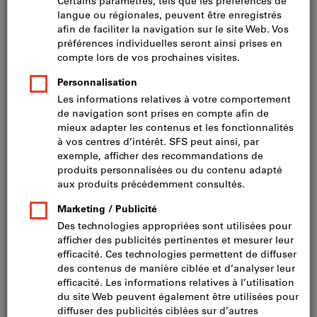
WINKHAUS Câble poussoir
moteur pour BM+
Winkhaus
N° cat.95967
2 variantes
De
CHF 16.15
+ TVA en vigueur
Prix et frais de
livraison
Accéder aux variantes
WINKHAUS Passage de câble
Winkhaus
N° cat.95687