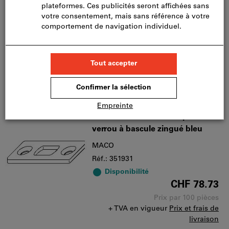
4 variantes
De
CHF 29.35
+ TVA en vigueur
Prix et frais de
livraison
Accéder aux variantes
maco Gâche 44x18mm pour
verrou à bascule zingué bleu
MACO
Réf.: 351931
Disponibilité
CHF 78.73
Prix par 100 pièces
+ TVA en vigueur
Prix et frais de
livraison