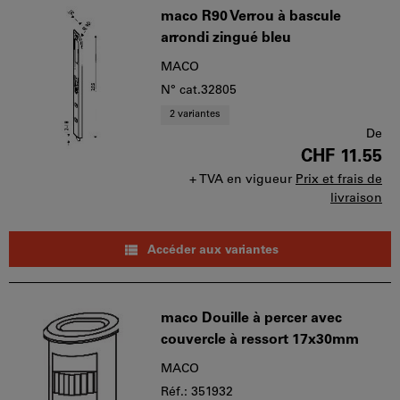
maco R90 Verrou à bascule
arrondi zingué bleu
MACO
N° cat.32805
2 variantes
De
CHF 11.55
+ TVA en vigueur
Prix et frais de
livraison
Accéder aux variantes
maco Douille à percer avec
couvercle à ressort 17x30mm
MACO
Réf.: 351932