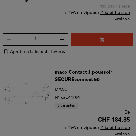
Prix par 1 Pièce
+ TVA en vigueur
Prix et frais de
livraison
Un
seul
bon
Ajouter à la liste de favoris
d'achat
peut
être
maco Contact à poussoir
utilisé
SECUREconnect 50
par
panier.
MACO
N° cat.41164
2 variantes
De
CHF 184.85
+ TVA en vigueur
Prix et frais de
livraison