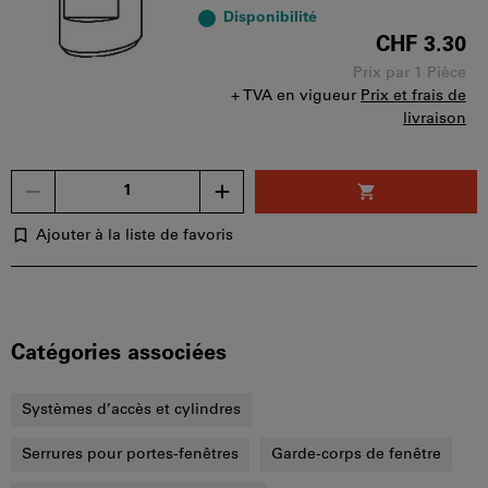
Disponibilité
CHF 3.30
Prix par 1 Pièce
+ TVA en vigueur
Prix et frais de
livraison
Un
seul
bon
Ajouter à la liste de favoris
d'achat
peut
être
utilisé
par
Catégories associées
panier.
Systèmes d’accès et cylindres
Serrures pour portes-fenêtres
Garde-corps de fenêtre