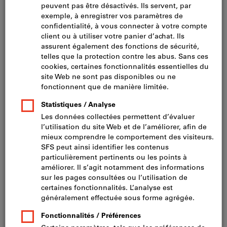
12
produits
Produits
WINKHAUS Composants
individuels du kit de contact de
poussoir
Winkhaus
N° cat.92427
5 variantes
De
CHF 6.70
+ TVA en vigueur
Prix et frais de
livraison
Accéder aux variantes