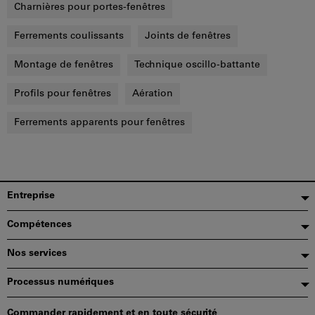
Charnières pour portes-fenêtres
Ferrements coulissants
Joints de fenêtres
Montage de fenêtres
Technique oscillo-battante
Profils pour fenêtres
Aération
Ferrements apparents pour fenêtres
Pied
Entreprise
de
Compétences
page
Nos services
Processus numériques
Commander rapidement et en toute sécurité