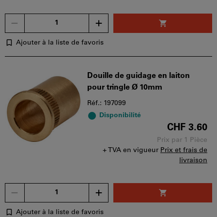
Un
seul
bon
Ajouter à la liste de favoris
d'achat
peut
être
Douille de guidage en laiton
utilisé
pour tringle Ø 10mm
par
panier.
Réf.: 197099
Disponibilité
CHF 3.60
Prix par 1 Pièce
+ TVA en vigueur
Prix et frais de
livraison
Un
seul
bon
Ajouter à la liste de favoris