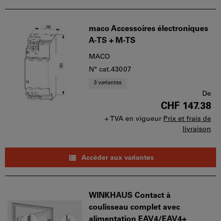
d'achat
peut
être
maco Accessoires électroniques
utilisé
A-TS + M-TS
par
panier.
MACO
N° cat.43007
3 variantes
De
CHF 147.38
+ TVA en vigueur
Prix et frais de
livraison
Accéder aux variantes
WINKHAUS Contact à
coulisseau complet avec
alimentation EAV4/EAV4+