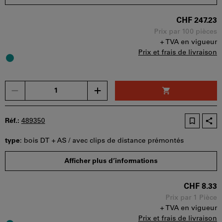
panier.
CHF 247.23
Prix par 100 pièces
+ TVA en vigueur
Prix et frais de livraison
Un
seul
bon
d'achat
Réf.:
489350
peut
être
type
:
bois DT + AS / avec clips de distance prémontés
utilisé
Disponibilité
par
Afficher plus d’informations
panier.
CHF 8.33
Prix par 1 Pièce
+ TVA en vigueur
Prix et frais de livraison