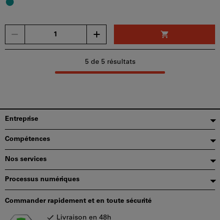
Un
seul
bon
d'achat
5
de 5 résultats
peut
être
utilisé
par
panier.
Pied
Entreprise
de
Compétences
page
Nos services
Processus numériques
Commander rapidement et en toute sécurité
Livraison en 48h