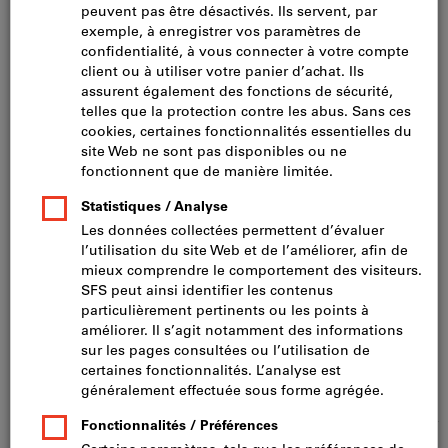
à partir du 01.07.2026: 2.9%
Matériau du cadre: PVC, bois
Application fenêtres: Ouvrant OF
Répartition du catalogue: Compas de soufflet & OF / palier
OF + fiches médianes
Filtrer
Réf.:
442531
type
:
rallonge pour paumelle
Disponibilité
Afficher plus d’informations
CHF 259.66
Prix par 100 pièces
+ TVA en vigueur
Prix et frais de livraison