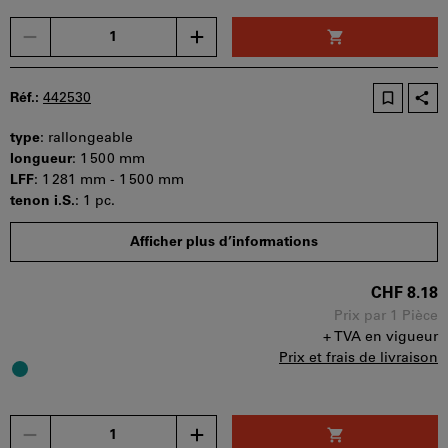
Un
seul
bon
d'achat
Réf.:
442530
peut
être
type
:
rallongeable
utilisé
longueur
:
1 500 mm
par
LFF
:
1 281 mm - 1 500 mm
panier.
tenon i.S.
:
1 pc.
Disponibilité
Afficher plus d’informations
CHF 8.18
Prix par 1 Pièce
+ TVA en vigueur
Prix et frais de livraison
Un
seul