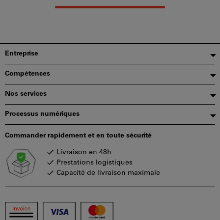
peut
être
utilisé
par
panier.
Pied
Entreprise
de
Compétences
page
Nos services
Processus numériques
Commander rapidement et en toute sécurité
Livraison en 48h
Prestations logistiques
Capacité de livraison maximale