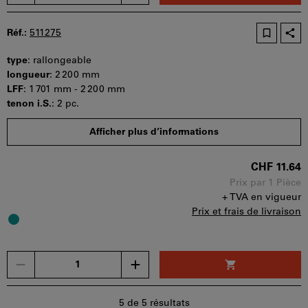
bon
d'achat
Réf.:
511275
peut
être
type
:
rallongeable
utilisé
longueur
:
2 200 mm
par
LFF
:
1 701 mm - 2 200 mm
panier.
tenon i.S.
:
2 pc.
Disponibilité
Afficher plus d’informations
CHF 11.64
Prix par 1 Pièce
+ TVA en vigueur
Prix et frais de livraison
Un
seul
bon
d'achat
5
de 5 résultats