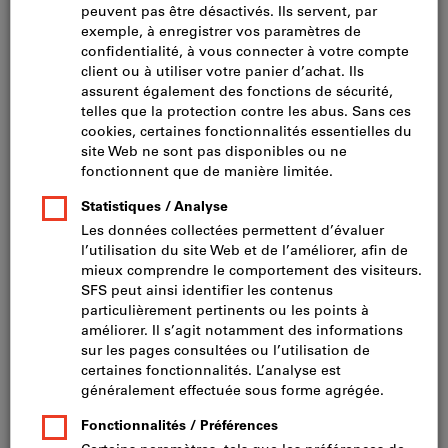
à partir du 01.07.2026: 2.9%
Matériau du cadre: PVC, bois
Application fenêtres: Ouvrant oscillo-battant
Répartition du catalogue: Verrouilleurs- verrouill- semi fixes-
pivotement
Filtrer
Réf.:
390661
type
:
fixe
longueur
:
1 280 mm
LFF
:
801 mm - 1 280 mm
tenon i.S.
:
1 pc.
Disponibilité
Afficher plus d’informations
CHF 5.32