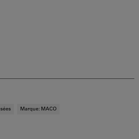
isées
Marque:
MACO