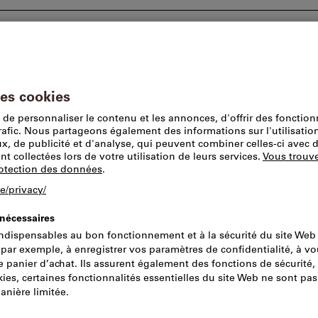
sletter
Documentations
Lieu de prise en 
res pour portes-fenêtres
Serrures antipanique électriques ou 
maco M-TS à b
Réf.:
2078542
N° de cata
Prix par 1 Pièce
+ TVA en vigueur
Prix et frais 