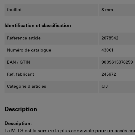
fouillot
8 mm
Identification et classification
Référence article
2078542
Numéro de catalogue
43001
EAN / GTIN
9009615376259
Réf. fabricant
245672
Catégorie d'articles
CIJ
Description
Description:
La M-TS est la serrure la plus conviviale pour un accès c