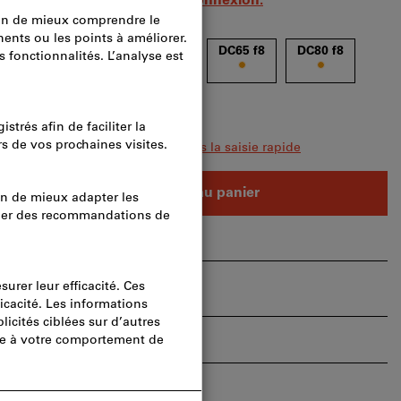
 clients professionnels après
connexion.
45 f8
DC50 f8
DC55 f8
DC65 f8
DC80 f8
u avec toutes les variantes
urs articles en même temps ?
Vers la saisie rapide
Ajouter au panier
s
Partager l’article