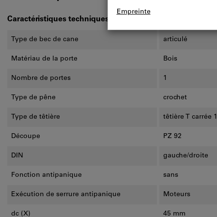
Caractéristiques techniques
Type de bec de cane
articulé
Matériau de la porte
Bois
Nombre de portes
1
Type de pêne
crochet
Type de têtière
têtière T carré
Découpe
PZ 92
DIN
gauche/droite
Fonction antipanique
sans
Exécution de serrure antipanique
Moteurs
dc (X)
45 mm