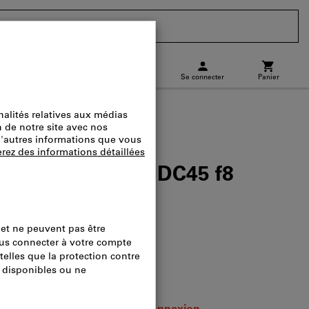
CH
(
fr
)
Se connecter
Panier
charge
Commande directe
motorisées
as F24/16 PZ92 DC45 f8
logue.:
43001
de livraison