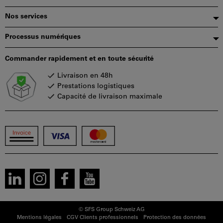
page
Nos services
Processus numériques
Commander rapidement et en toute sécurité
Livraison en 48h
Prestations logistiques
Capacité de livraison maximale
© SFS Group Schweiz AG
Mentions légales
CGV Clients professionnels
Protection des données